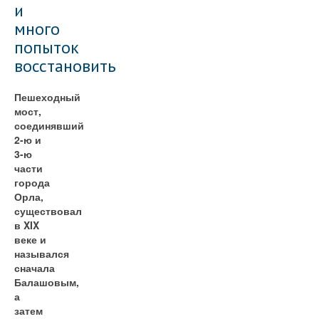
и
много
попыток
восстановить
Пешеходный
мост,
соединявший
2-ю и
3-ю
части
города
Орла,
существовал
в XIX
веке и
назывался
сначала
Балашовым,
а
затем