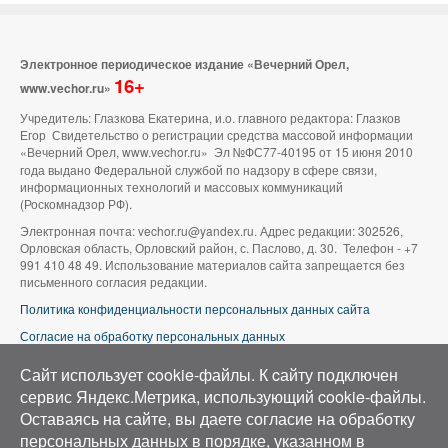
Электронное периодическое издание «Вечерний Орел,
16+
www.vechor.ru»
Учредитель: Глазкова Екатерина, и.о. главного редактора: Глазков
Егор Свидетельство о регистрации средства массовой информации
«Вечерний Орел, www.vechor.ru»
Эл №ФС77-40195 от 15 июня 2010
года выдано Федеральной службой по надзору в сфере связи,
информационных технологий и массовых коммуникаций
(Роскомнадзор РФ).
Электронная почта: vechor.ru@yandex.ru. Адрес редакции: 302526,
Орловская область, Орловский район, с. Паслово, д. 30. Телефон - +7
991 410 48 49. Использование материалов сайта запрещается без
письменного согласия редакции.
Политика конфиденциальности персональных данных сайта
Согласие на обработку персональных данных
В оформлении сайта используется фото группы ВК «Беспилотники |
Сайт использует cookie-файлы. К cайту подключен
Аэросъемка в Орле»
сервис Яндекс.Метрика, использующий cookie-файлы.
Оставаясь на сайте, вы даете согласие на обработку
персональных данных в порядке, указанном в