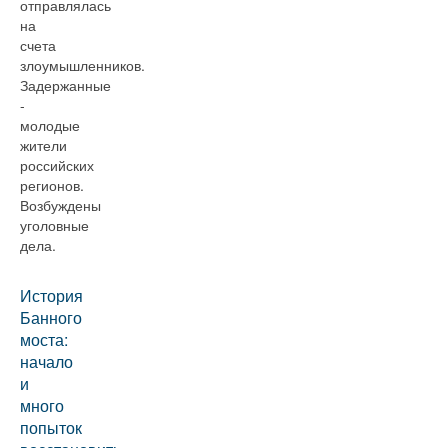
отправлялась
на
счета
злоумышленников.
Задержанные
-
молодые
жители
российских
регионов.
Возбуждены
уголовные
дела.
История
Банного
моста:
начало
и
много
попыток