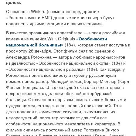
целом.
С помощью Wink.ru (совместное предприятие
«Ростелекома» и НМГ) длинные зимние вечера будут
наполнены яркими эмоциями и впечатлениями.
В качестве праздничного аппетайзера — новая российская
комедия из линейки Wink Originals
«Особенности
национальной больницы»
(18+), которая станет доступна к
просмотру 28 декабря. Этот фильм снят по сценарию
Александра Рогожкина — автора любимых народных хитов
из девяностых «Особенности национальной охоты» (18+) и
«Особенности национальной рыбалки» (18+). Как всегда, у
Рогожкина, понять всю широту и глубину русской души
поможет иностранец. Молодой немец Вернер Мюллер (Карл
Филлип Бенцшавель) волею судеб оказался волонтером в
неврологическом отделении обычной петербургской
больницы. Охваченного порывом помогать всем больным и
нуждающимся, его ждет день, полный приключений. То и
дело попадая в комические ситуации, выпутываясь из
недоразумений, волонтер открывает для себя все
особенности национального менталитета и характера. В
фильме снимались постоянный актер Рогожкина Виктор
Бычков, а также Виктория Исакова, Алексей Розин, Аркадий