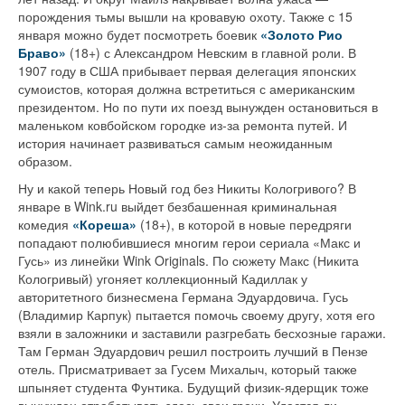
порождения тьмы вышли на кровавую охоту. Также с 15
января можно будет посмотреть боевик
«Золото Рио
Браво»
(18+) с Александром Невским в главной роли. В
1907 году в США прибывает первая делегация японских
сумоистов, которая должна встретиться с американским
президентом. Но по пути их поезд вынужден остановиться в
маленьком ковбойском городке из-за ремонта путей. И
история начинает развиваться самым неожиданным
образом.
Ну и какой теперь Новый год без Никиты Кологривого? В
январе в Wink.ru выйдет безбашенная криминальная
комедия
«Кореша»
(18+), в которой в новые передряги
попадают полюбившиеся многим герои сериала «Макс и
Гусь» из линейки Wink Originals. По сюжету Макс (Никита
Кологривый) угоняет коллекционный Кадиллак у
авторитетного бизнесмена Германа Эдуардовича. Гусь
(Владимир Карпук) пытается помочь своему другу, хотя его
взяли в заложники и заставили разгребать бесхозные гаражи.
Там Герман Эдуардович решил построить лучший в Пензе
отель. Присматривает за Гусем Михалыч, который также
шпыняет студента Фунтика. Будущий физик-ядерщик тоже