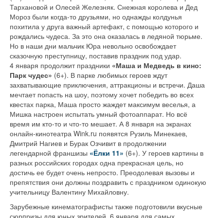
Тархановой и Олесей Железняк. Снежная королева и Дед
Мороз были когда-то друзьями, но однажды колдунья
похитила у друга важный артефакт, с помощью которого и
рождались чудеса. За это она оказалась в ледяной тюрьме.
Но в наши дни мальчик Юра невольно освобождает
сказочную преступницу, поставив праздник под удар.
4 января продолжит праздники
«Маша и Медведь в кино:
Парк чудес»
(6+). В парке любимых героев ждут
захватывающие приключения, аттракционы и встречи. Даша
мечтает попасть на шоу, поэтому хочет победить во всех
квестах парка, Маша просто жаждет максимум веселья, а
Мишка настроен испытать умный фотоаппарат. Но всё
время им кто-то и что-то мешает. А 8 января на экранах
онлайн-кинотеатра Wink.ru появятся Рузиль Минекаев,
Дмитрий Нагиев и Бурак Озчивит в продолжении
легендарной франшизы
«Ёлки 11»
(6+). У героев картины в
разных российских городах одна прекрасная цель, но
достичь ее будет очень непросто. Преодолевая вызовы и
препятствия они должны поздравить с праздником одинокую
учительницу Валентину Михайловну.
Зарубежные кинематографисты также подготовили вкусные
сюрпризы для юных зрителей. 6 января для самых