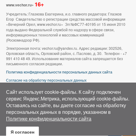
16+
www.vechor.ru»
Учредитель: Глазкова Екатерина, и.о. главного редактора: Глазков
Егор Свидетельство о регистрации средства массовой информации
«Вечерний Орел, www.vechor.ru»
Эл №ФС77-40195 от 15 июня 2010
года выдано Федеральной службой по надзору в сфере связи,
информационных технологий и массовых коммуникаций
(Роскомнадзор РФ).
Электронная почта: vechor.ru@yandex.ru. Адрес редакции: 302526,
Орловская область, Орловский район, с. Паслово, д. 30. Телефон - +7
991 410 48 49. Использование материалов сайта запрещается без
письменного согласия редакции.
Политика конфиденциальности персональных данных сайта
Согласие на обработку персональных данных
В оформлении сайта используется фото группы ВК «Беспилотники |
Сайт использует cookie-файлы. К cайту подключен
Аэросъемка в Орле»
сервис Яндекс.Метрика, использующий cookie-файлы.
Оставаясь на сайте, вы даете согласие на обработку
персональных данных в порядке, указанном в
Политике конфиденциальности сайта
Я согласен