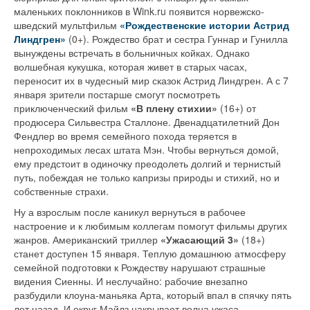
маленьких поклонников в Wink.ru появится норвежско-
шведский мультфильм
«Рождественские истории Астрид
Линдгрен»
(0+). Рождество брат и сестра Гуннар и Гунилла
вынуждены встречать в больничных койках. Однако
волшебная кукушка, которая живет в старых часах,
переносит их в чудесный мир сказок Астрид Линдгрен. А с 7
января зрители постарше смогут посмотреть
приключенческий фильм
«В плену стихии»
(16+) от
продюсера Сильвестра Сталлоне. Двенадцатилетний Дон
Фендлер во время семейного похода теряется в
непроходимых лесах штата Мэн. Чтобы вернуться домой,
ему предстоит в одиночку преодолеть долгий и тернистый
путь, побеждая не только капризы природы и стихий, но и
собственные страхи.
Ну а взрослым после каникул вернуться в рабочее
настроение и к любимым коллегам помогут фильмы других
жанров. Американский триллер
«Ужасающий 3»
(18+)
станет доступен 15 января. Теплую домашнюю атмосферу
семейной подготовки к Рождеству нарушают страшные
видения Сиенны. И неслучайно: рабочие внезапно
разбудили клоуна-маньяка Арта, который впал в спячку пять
лет назад. И округ Майлз накрывает волна ужаса —