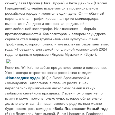
сюжету Катя Орлова (Ника Здорик) и Леха Данилин (Сергей
Городничий) случайно встречаются в провинциальном
российском городе и женятся в один день. Он — обычный
парень, а она — рафинированная дочка миллиардера,
выросшая в Лондоне и потерявшая родителей в
автомобильной катастрофе. Их отношения — борьба
противоположностей. Композитором и автором саундтрека
сериала стал лидер группы «Комната культуры» Женя
Трофимов, которого признали музыкальным открытием этого
года («Поезда» стали самой популярной композицией 2024
года по данным сервисов «Яндекс Музыка» и «Звук»).
Конечно, Wink.ru не забыл про детское меню и настроение.
Уже 1 января откроется новая российская комедия
«Новогоднее чудо»
(6+) с Лизой Арзамасовой и
Эммануилом Виторганом в главных ролях. В ней
переплелись приключения нескольких семей в канун
любимого семейного праздника. У всех что-то идет не по
плану и может помочь только чудо, которое обязательно
должно случиться. 2 января вместе с родителями можно
будет посмотреть комедию
«Баба Яга спасает Новый год»
(6+) с Людмилой Артемьевой, Яном Цапником, Глафирой