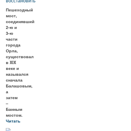
восстановить
Пешеходный
мост,
соединявший
2-ю и
3-ю
части
города
Орла,
существовал
в XIX
веке и
назывался
сначала
Балашовым,
а
затем
–
Банным
мостом.
Читать