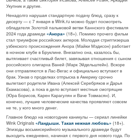
Укупник и другие.
Ненадолго нарушая стандартную подачу блюд, сразу к
десерту — с 7 января в Wink.ru можно будет посмотреть
обладателя Золотой пальмовой ветви Каннского фестиваля
2024 года драмеди
«Анора»
(18+). Помимо прочего фильм
стал триумфом российских актеров. Молодая стриптизерша
узбекского происхождения Анора (Майки Мэдисон) работает
в ночном клубе в Бруклине. Внезапно она, казалось бы,
вытягивает счастливый билет, завязывая отношения с сыном
российского олигарха Ваней (Марк Эйдельштейн). Вскоре
они отправляются в Лас-Вегас и официально вступают в
брак. Узнав о проделках отпрыска в Америку срочно
вылетают родители Ивана (Алексей Серебряков и Дарья
Екамасова), а пока в дело вступают местные смотрящие
(Юра Борисов, Карен Карагулян и Ваче Товмасян). И,
конечно, лучшие человеческие качества проявляют совсем
не те, у кого много денег.
Главное блюдо на новогодние каникулы — сериал линейки
Wink Originals
«Ландыши. Такая нежная любовь»
(18+).
Эпизоды восьмисерийного музыкального драмеди будут
выходить ежедневно, начиная с первого дня нового года. По