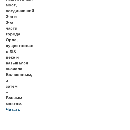
мост,
соединявший
2-ю и
3-ю
части
города
Орла,
существовал
в XIX
веке и
назывался
сначала
Балашовым,
а
затем
–
Банным
мостом.
Читать