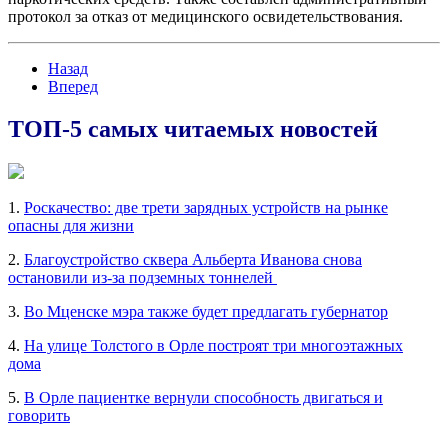
протокол за отказ от медицинского освидетельствования.
Назад
Вперед
ТОП-5 самых читаемых новостей
1.
Роскачество: две трети зарядных устройств на рынке
опасны для жизни
2.
Благоустройство сквера Альберта Иванова снова
остановили из-за подземных тоннелей
3.
Во Мценске мэра также будет предлагать губернатор
4.
На улице Толстого в Орле построят три многоэтажных
дома
5.
В Орле пациентке вернули способность двигаться и
говорить