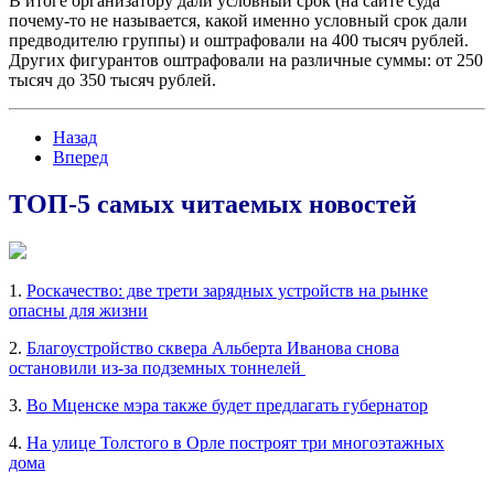
В итоге организатору дали условный срок (на сайте суда
почему-то не называется, какой именно условный срок дали
предводителю группы) и оштрафовали на 400 тысяч рублей.
Других фигурантов оштрафовали на различные суммы: от 250
тысяч до 350 тысяч рублей.
Назад
Вперед
ТОП-5 самых читаемых новостей
1.
Роскачество: две трети зарядных устройств на рынке
опасны для жизни
2.
Благоустройство сквера Альберта Иванова снова
остановили из-за подземных тоннелей
3.
Во Мценске мэра также будет предлагать губернатор
4.
На улице Толстого в Орле построят три многоэтажных
дома