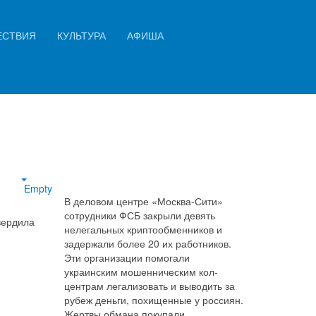
Искать...
ЕСТВИЯ
КУЛЬТУРА
АФИША
Найти
Empty
В деловом центре «Москва-Сити»
сотрудники ФСБ закрыли девять
вердила
нелегальных криптообменников и
задержали более 20 их работников.
Эти организации помогали
украинским мошенническим кол-
центрам легализовать и выводить за
рубеж деньги, похищенные у россиян.
Жертвы обмана покупали