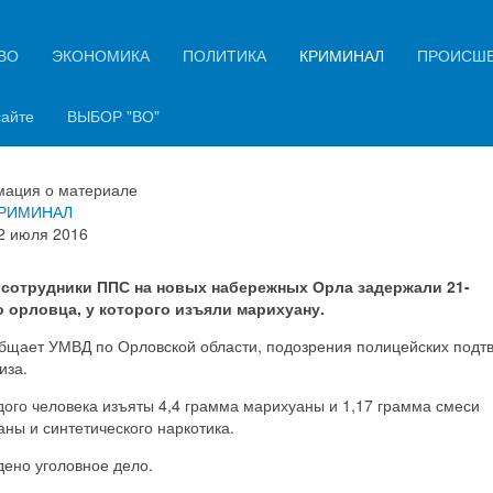
ВО
ЭКОНОМИКА
ПОЛИТИКА
КРИМИНАЛ
ПРОИСШ
рле на набережной задержан
одой человек с наркотиками
сайте
ВЫБОР "ВО"
ация о материале
РИМИНАЛ
2 июля 2016
сотрудники ППС на новых набережных Орла задержали 21-
о орловца, у которого изъяли марихуану.
общает УМВД по Орловской области, подозрения полицейских подт
иза.
ого человека изъяты 4,4 грамма марихуаны и 1,17 грамма смеси
ны и синтетического наркотика.
дено уголовное дело.