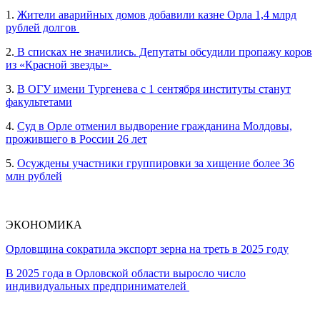
1.
Жители аварийных домов добавили казне Орла 1,4 млрд
рублей долгов
2.
В списках не значились. Депутаты обсудили пропажу коров
из «Красной звезды»
3.
В ОГУ имени Тургенева с 1 сентября институты станут
факультетами
4.
Суд в Орле отменил выдворение гражданина Молдовы,
прожившего в России 26 лет
5.
Осуждены участники группировки за хищение более 36
млн рублей
ЭКОНОМИКА
Орловщина сократила экспорт зерна на треть в 2025 году
В 2025 года в Орловской области выросло число
индивидуальных предпринимателей