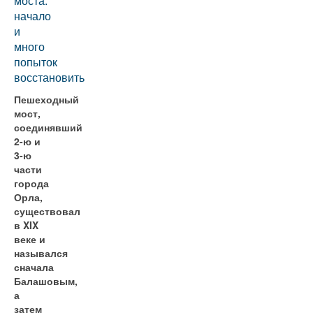
моста:
начало
и
много
попыток
восстановить
Пешеходный
мост,
соединявший
2-ю и
3-ю
части
города
Орла,
существовал
в XIX
веке и
назывался
сначала
Балашовым,
а
затем