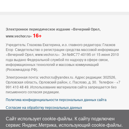
Электронное периодическое издание «Вечерний Орел,
16+
www.vechor.ru»
Учредитель: Глазкова Екатерина, и.о. главного редактора: Глазков
Егор Свидетельство о регистрации средства массовой информации
«Вечерний Орел, www.vechor.ru»
Эл №ФС77-40195 от 15 июня 2010
года выдано Федеральной службой по надзору в сфере связи,
информационных технологий и массовых коммуникаций
(Роскомнадзор РФ).
Электронная почта: vechor.ru@yandex.ru. Адрес редакции: 302526,
Орловская область, Орловский район, с. Паслово, д. 30. Телефон - +7
991 410 48 49. Использование материалов сайта запрещается без
письменного согласия редакции.
Политика конфиденциальности персональных данных сайта
Согласие на обработку персональных данных
В оформлении сайта используется фото группы ВК «Беспилотники |
Сайт использует cookie-файлы. К cайту подключен
Аэросъемка в Орле»
сервис Яндекс.Метрика, использующий cookie-файлы.