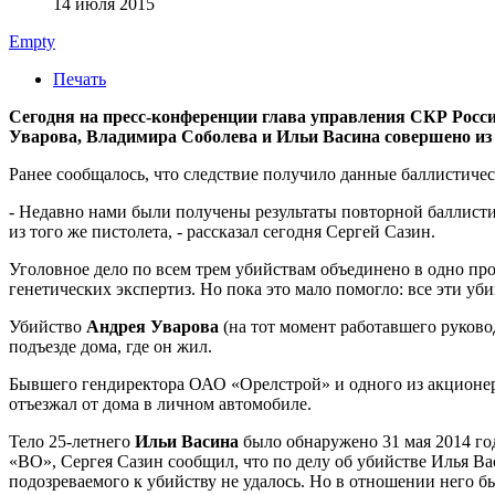
14 июля 2015
Empty
Печать
Сегодня на пресс-конференции глава управления СКР Росс
Уварова, Владимира Соболева и Ильи Васина совершено из 
Ранее сообщалось, что следствие получило данные баллистичес
- Недавно нами были получены результаты повторной баллисти
из того же пистолета, - рассказал сегодня Сергей Сазин.
Уголовное дело по всем трем убийствам объединено в одно про
генетических экспертиз. Но пока это мало помогло: все эти уб
Убийство
Андрея Уварова
(на тот момент работавшего руково
подъезде дома, где он жил.
Бывшего гендиректора ОАО «Орелстрой» и одного из акцион
отъезжал от дома в личном автомобиле.
Тело 25-летнего
Ильи Васина
было обнаружено 31 мая 2014 го
«ВО», Сергея Сазин сообщил, что по делу об убийстве Илья Ва
подозреваемого к убийству не удалось. Но в отношении него б