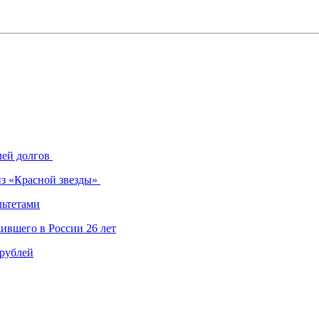
лей долгов
из «Красной звезды»
льтетами
ившего в России 26 лет
 рублей