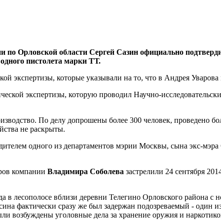
ии по Орловской области Сергей Сазин официально подтвер
одного пистолета марки ТТ.
кой экспертизы, которые указывали на то, что в Андрея Уварова 
ческой экспертизы, которую проводил Научно-исследовательски
изводство. По делу допрошены более 300 человек, проведено бол
ийства не раскрыты.
дителем одного из департаментов мэрии Москвы, сына экс-мэра О
еров компании
Владимира Соболева
застрелили 24 сентября 201
да в лесополосе вблизи деревни Телегино Орловского района с 
сина фактически сразу же был задержан подозреваемый - один и
ыли возбуждены уголовные дела за хранение оружия и наркотико