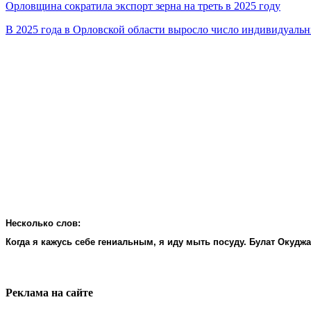
Орловщина сократила экспорт зерна на треть в 2025 году
В 2025 года в Орловской области выросло число индивидуал
Несколько слов:
Когда я кажусь себе гениальным, я иду мыть посуду. Булат Окудж
Реклама на cайте