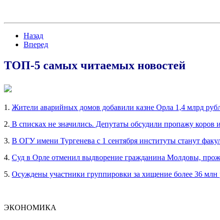
Назад
Вперед
ТОП-5 самых читаемых новостей
1.
Жители аварийных домов добавили казне Орла 1,4 млрд руб
2.
В списках не значились. Депутаты обсудили пропажу коров 
3.
В ОГУ имени Тургенева с 1 сентября институты станут факу
4.
Суд в Орле отменил выдворение гражданина Молдовы, прож
5.
Осуждены участники группировки за хищение более 36 млн
ЭКОНОМИКА