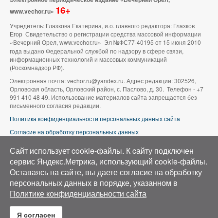
16+
www.vechor.ru»
Учредитель: Глазкова Екатерина, и.о. главного редактора: Глазков
Егор Свидетельство о регистрации средства массовой информации
«Вечерний Орел, www.vechor.ru»
Эл №ФС77-40195 от 15 июня 2010
года выдано Федеральной службой по надзору в сфере связи,
информационных технологий и массовых коммуникаций
(Роскомнадзор РФ).
Электронная почта: vechor.ru@yandex.ru. Адрес редакции: 302526,
Орловская область, Орловский район, с. Паслово, д. 30. Телефон - +7
991 410 48 49. Использование материалов сайта запрещается без
письменного согласия редакции.
Политика конфиденциальности персональных данных сайта
Согласие на обработку персональных данных
В оформлении сайта используется фото группы ВК «Беспилотники |
Сайт использует cookie-файлы. К cайту подключен
Аэросъемка в Орле»
сервис Яндекс.Метрика, использующий cookie-файлы.
Оставаясь на сайте, вы даете согласие на обработку
персональных данных в порядке, указанном в
Политике конфиденциальности сайта
Я согласен