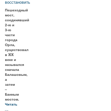
восстановить
Пешеходный
мост,
соединявший
2-ю и
3-ю
части
города
Орла,
существовал
в XIX
веке и
назывался
сначала
Балашовым,
а
затем
–
Банным
мостом.
Читать