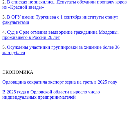
2.
В списках не значились. Депутаты обсудили пропажу коров
из «Красной звезды»
3.
В ОГУ имени Тургенева с 1 сентября институты станут
факультетами
4.
Суд в Орле отменил выдворение гражданина Молдовы,
прожившего в России 26 лет
5.
Осуждены участники группировки за хищение более 36
млн рублей
ЭКОНОМИКА
Орловщина сократила экспорт зерна на треть в 2025 году
В 2025 года в Орловской области выросло число
индивидуальных предпринимателей