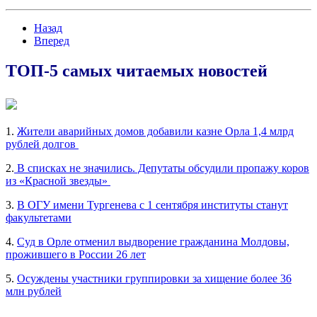
Назад
Вперед
ТОП-5 самых читаемых новостей
1.
Жители аварийных домов добавили казне Орла 1,4 млрд
рублей долгов
2.
В списках не значились. Депутаты обсудили пропажу коров
из «Красной звезды»
3.
В ОГУ имени Тургенева с 1 сентября институты станут
факультетами
4.
Суд в Орле отменил выдворение гражданина Молдовы,
прожившего в России 26 лет
5.
Осуждены участники группировки за хищение более 36
млн рублей