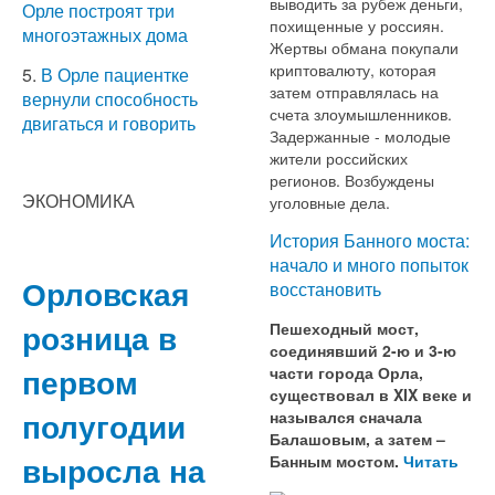
выводить за рубеж деньги,
Орле построят три
похищенные у россиян.
многоэтажных дома
Жертвы обмана покупали
криптовалюту, которая
5.
В Орле пациентке
затем отправлялась на
вернули способность
счета злоумышленников.
двигаться и говорить
Задержанные - молодые
жители российских
регионов. Возбуждены
ЭКОНОМИКА
уголовные дела.
История Банного моста:
начало и много попыток
Орловская
восстановить
розница в
Пешеходный мост,
соединявший 2-ю и 3-ю
первом
части города Орла,
существовал в XIX веке и
полугодии
назывался сначала
Балашовым, а затем –
выросла на
Банным мостом.
Читать