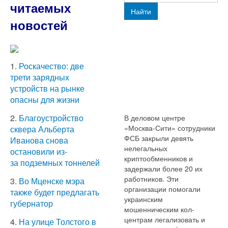
читаемых
Найти
новостей
1.
Роскачество: две
трети зарядных
устройств на рынке
опасны для жизни
2.
Благоустройство
В деловом центре
«Москва-Сити» сотрудники
сквера Альберта
ФСБ закрыли девять
Иванова снова
нелегальных
остановили из-
криптообменников и
за подземных тоннелей
задержали более 20 их
работников. Эти
3.
Во Мценске мэра
организации помогали
также будет предлагать
украинским
губернатор
мошенническим кол-
центрам легализовать и
4.
На улице Толстого в