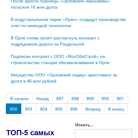
После ареста пшеницы «Орловские черноземы»
погасили 16 млн долга
В индустриальном парке «Орел» создадут производство
плит по немецкой технологии
В Орле снова грозят расторгнуть контракт с
подрядчиком дороги на Раздольной
Подписан контракт с ООО «МосОблСтрой» на
строительство станции обезжелезивания в Орле
Имущество ООО «Орловский лидер» арестовано за
долги в 46 млн рублей
В начало
Назад
897
898
899
900
901
902
903
904
905
906
Вперед
В конец
Искать...
ТОП-5 самых