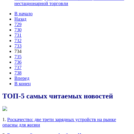
нестационарной торговли
В начало
Назад
729
730
731
732
733
734
735
736
737
738
Вперед
В конец
ТОП-5 самых читаемых новостей
1.
Роскачество: две трети зарядных устройств на рынке
опасны для жизни