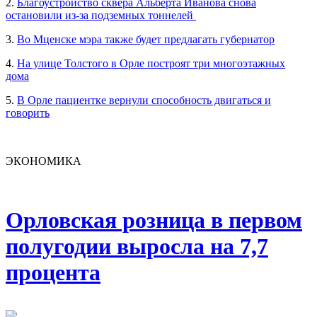
2.
Благоустройство сквера Альберта Иванова снова
остановили из-за подземных тоннелей
3.
Во Мценске мэра также будет предлагать губернатор
4.
На улице Толстого в Орле построят три многоэтажных
дома
5.
В Орле пациентке вернули способность двигаться и
говорить
ЭКОНОМИКА
Орловская розница в первом
полугодии выросла на 7,7
процента