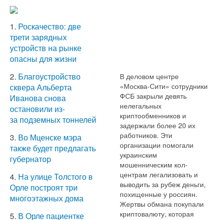
1.
Роскачество: две
трети зарядных
устройств на рынке
опасны для жизни
2.
Благоустройство
В деловом центре
«Москва-Сити» сотрудники
сквера Альберта
ФСБ закрыли девять
Иванова снова
нелегальных
остановили из-
криптообменников и
за подземных тоннелей
задержали более 20 их
работников. Эти
3.
Во Мценске мэра
организации помогали
также будет предлагать
украинским
губернатор
мошенническим кол-
центрам легализовать и
4.
На улице Толстого в
выводить за рубеж деньги,
Орле построят три
похищенные у россиян.
многоэтажных дома
Жертвы обмана покупали
криптовалюту, которая
5.
В Орле пациентке