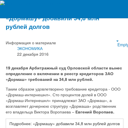
Вечерний Орёл
«Дормашу» добавили 34,8 млн
рублей долгов
Информация о материале
Empt
ЭКОНОМИКА
22 декабря 2016
19 декабря Арбитражный суд Орловской области вынес
определение о включении в реестр кредиторов ЗАО
«Дормаш» требований на 34,8 млн рублей.
Таким образом удовлетворено требование кредитора - ООО
«Дормаш-интернешнл». Сто процентов долей в ООО
«Дормаш-Интернешнл» принадлежат ЗАО «Дормаш», а
возглавляет дочернюю структуру «Дормаша» родственник
его владельца Виктора Воропаева –
Евгений Воропаев.
Подробнее: «Дормашу» добавили 34,8 млн рублей долгов