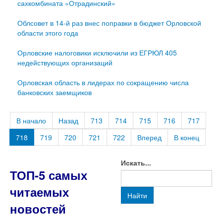
сахкомбината «Отрадинский»
Облсовет в 14-й раз внес поправки в бюджет Орловской
области этого года
Орловские налоговики исключили из ЕГРЮЛ 405
недействующих организаций
Орловская область в лидерах по сокращению числа
банковских заемщиков
В начало
Назад
713
714
715
716
717
718
719
720
721
722
Вперед
В конец
Искать...
ТОП-5 самых
читаемых
Найти
новостей