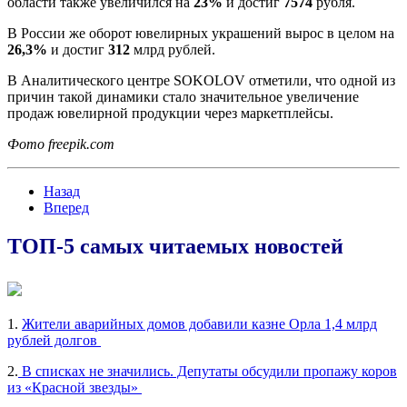
области также увеличился на
23%
и достиг
7574
рубля.
В России же оборот ювелирных украшений вырос в целом на
26,3%
и достиг
312
млрд рублей.
В Аналитического центре SOKOLOV отметили, что одной из
причин такой динамики стало значительное увеличение
продаж ювелирной продукции через маркетплейсы.
Фото freepik.com
Назад
Вперед
ТОП-5 самых читаемых новостей
1.
Жители аварийных домов добавили казне Орла 1,4 млрд
рублей долгов
2.
В списках не значились. Депутаты обсудили пропажу коров
из «Красной звезды»