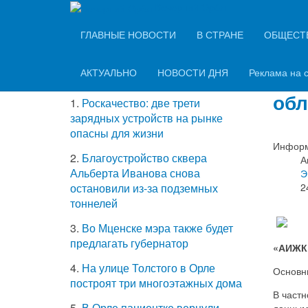
Вечерний Орёл
ТОП-5 самых
ГЛАВНЫЕ НОВОСТИ
В СТРАНЕ
ОБЩЕСТ
Зав
читаемых новостей
иму
АКТУАЛЬНО
НОВОСТИ ДНЯ
Реклама на 
обл
1.
Роскачество: две трети
зарядных устройств на рынке
опасны для жизни
Информ
2.
Благоустройство сквера
А
Альберта Иванова снова
Э
2
остановили из-за подземных
тоннелей
3.
Во Мценске мэра также будет
предлагать губернатор
«АИЖК 
4.
На улице Толстого в Орле
Основн
построят три многоэтажных дома
В частн
5.
В Орле пациентке вернули
данным