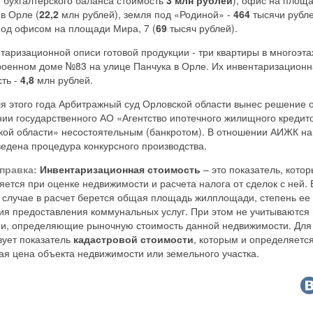
в Орле (
22,2
млн рублей), земля под «Родиной» -
464
тысячи рубле
под офисом на площади Мира, 7 (
69
тысяч рублей).
таризационной описи готовой продукции - три квартиры в многоэт
роенном доме №83 на улице Панчука в Орле. Их инвентаризацион
ть -
4,8
млн рублей.
я этого года Арбитражный суд Орловской области вынес решение 
нии государственного АО «Агентство ипотечного жилищного кредит
кой области» несостоятельным (банкротом). В отношении АИЖК на
едена процедура конкурсного производства.
правка:
Инвентаризационная стоимость
– это показатель, кото
ется при оценке недвижимости и расчета налога от сделок с ней. 
 случае в расчет берется общая площадь жилплощади, степень ее
вия предоставления коммунальных услуг. При этом не учитываются
ии, определяющие рыночную стоимость данной недвижимости. Для 
вует показатель
кадастровой стоимости
, которым и определяетс
я цена объекта недвижимости или земельного участка.