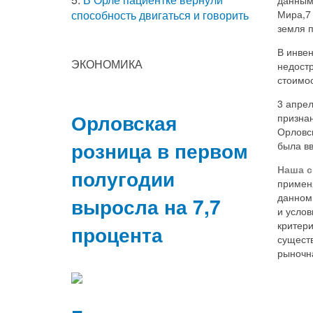
Мира,7 
способность двигаться и говорить
земля 
В инвен
ЭКОНОМИКА
недост
стоимос
3 апрел
Орловская
призна
Орловс
розница в первом
была вв
Наша с
полугодии
применя
данном
выросла на 7,7
и усло
критер
процента
сущест
рыночна