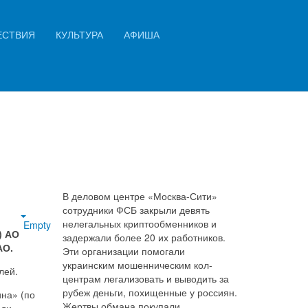
Искать...
ЕСТВИЯ
КУЛЬТУРА
АФИША
Найти
В деловом центре «Москва-Сити»
сотрудники ФСБ закрыли девять
нелегальных криптообменников и
Empty
) АО
задержали более 20 их работников.
АО.
Эти организации помогали
украинским мошенническим кол-
лей.
центрам легализовать и выводить за
рубеж деньги, похищенные у россиян.
ина» (по
Жертвы обмана покупали
ади