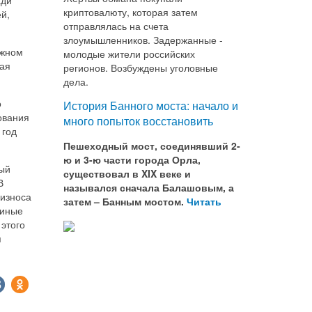
криптовалюту, которая затем
й,
отправлялась на счета
злоумышленников. Задержанные -
ажном
молодые жители российских
ная
регионов. Возбуждены уголовные
дела.
о
История Банного моста: начало и
ования
много попыток восстановить
 год
Пешеходный мост, соединявший 2-
ю и 3-ю части города Орла,
рый
существовал в XIX веке и
В
назывался сначала Балашовым, а
 износа
затем – Банным мостом.
Читать
 иные
этого
я