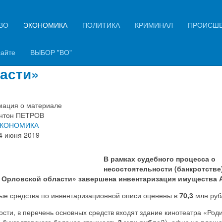
ВО
ЭКОНОМИКА
ПОЛИТИКА
КРИМИНАЛ
ПРОИСШ
ершена инвентаризация
щества «АИЖК Орловской
сайте
ВЫБОР "ВО"
асти»
ация о материале
нтон ПЕТРОВ
КОНОМИКА
4 июня 2019
В рамках судебного процесса о
несостоятельности (банкротстве
Орловской области» завершена инвентаризация имущества 
ые средства по инвентаризационной описи оценены в
70,3
млн руб
ости, в перечень основных средств входят здание кинотеатра «Род
 бухгалтерского баланса стоимость
3 млн рублей
), офис на площ