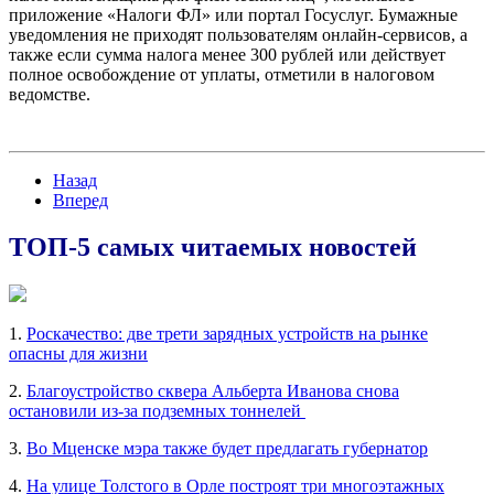
приложение «Налоги ФЛ» или портал Госуслуг. Бумажные
уведомления не приходят пользователям онлайн-сервисов, а
также если сумма налога менее 300 рублей или действует
полное освобождение от уплаты, отметили в налоговом
ведомстве.
Назад
Вперед
ТОП-5 самых читаемых новостей
1.
Роскачество: две трети зарядных устройств на рынке
опасны для жизни
2.
Благоустройство сквера Альберта Иванова снова
остановили из-за подземных тоннелей
3.
Во Мценске мэра также будет предлагать губернатор
4.
На улице Толстого в Орле построят три многоэтажных