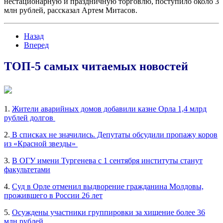
нестационарную и праздничную торговлю, поступило около 3
млн рублей, рассказал Артем Митасов.
Назад
Вперед
ТОП-5 самых читаемых новостей
1.
Жители аварийных домов добавили казне Орла 1,4 млрд
рублей долгов
2.
В списках не значились. Депутаты обсудили пропажу коров
из «Красной звезды»
3.
В ОГУ имени Тургенева с 1 сентября институты станут
факультетами
4.
Суд в Орле отменил выдворение гражданина Молдовы,
прожившего в России 26 лет
5.
Осуждены участники группировки за хищение более 36
млн рублей