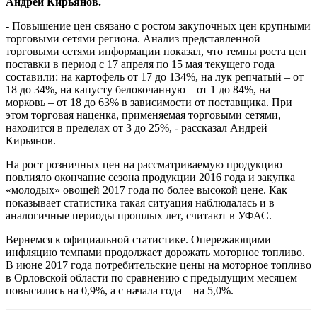
Андрей Кирьянов.
- Повышение цен связано с ростом закупочных цен крупными
торговыми сетями региона. Анализ представленной
торговыми сетями информации показал, что темпы роста цен
поставки в период с 17 апреля по 15 мая текущего года
составили: на картофель от 17 до 134%, на лук репчатый – от
18 до 34%, на капусту белокочанную – от 1 до 84%, на
морковь – от 18 до 63% в зависимости от поставщика. При
этом торговая наценка, применяемая торговыми сетями,
находится в пределах от 3 до 25%, - рассказал Андрей
Кирьянов.
На рост розничных цен на рассматриваемую продукцию
повлияло окончание сезона продукции 2016 года и закупка
«молодых» овощей 2017 года по более высокой цене. Как
показывает статистика такая ситуация наблюдалась и в
аналогичные периоды прошлых лет, считают в УФАС.
Вернемся к официальной статистике. Опережающими
инфляцию темпами продолжает дорожать моторное топливо.
В июне 2017 года потребительские цены на моторное топливо
в Орловской области по сравнению с предыдущим месяцем
повысились на 0,9%, а с начала года – на 5,0%.