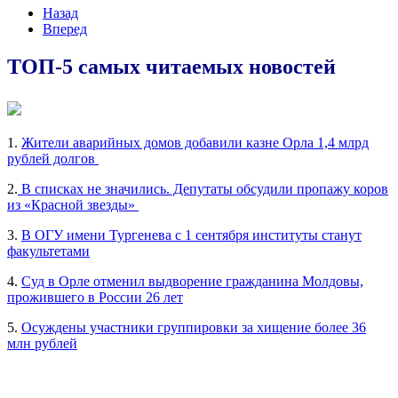
Назад
Вперед
ТОП-5 самых читаемых новостей
1.
Жители аварийных домов добавили казне Орла 1,4 млрд
рублей долгов
2.
В списках не значились. Депутаты обсудили пропажу коров
из «Красной звезды»
3.
В ОГУ имени Тургенева с 1 сентября институты станут
факультетами
4.
Суд в Орле отменил выдворение гражданина Молдовы,
прожившего в России 26 лет
5.
Осуждены участники группировки за хищение более 36
млн рублей