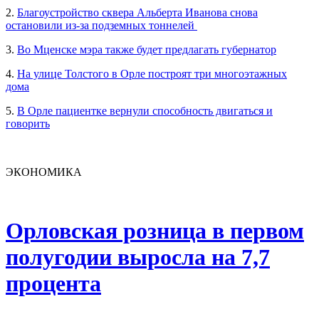
2.
Благоустройство сквера Альберта Иванова снова
остановили из-за подземных тоннелей
3.
Во Мценске мэра также будет предлагать губернатор
4.
На улице Толстого в Орле построят три многоэтажных
дома
5.
В Орле пациентке вернули способность двигаться и
говорить
ЭКОНОМИКА
Орловская розница в первом
полугодии выросла на 7,7
процента