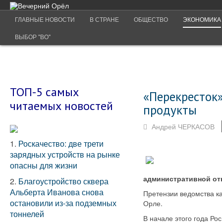
ГЛАВНЫЕ НОВОСТИ
В СТРАНЕ
ОБЩЕСТВО
ЭКОНОМИКА
ВЫБОР "ВО"
ТОП-5 самых
«Перекресток
читаемых новостей
продукты
Андрей ЧЕРКАСОВ
1.
Роскачество: две трети
зарядных устройств на рынке
опасны для жизни
административной от
2.
Благоустройство сквера
Альберта Иванова снова
Претензии ведомства ка
остановили из-за подземных
Орле.
тоннелей
В начале этого года Ро