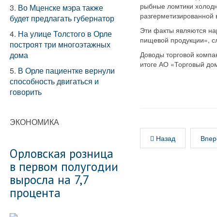
рыбные ломтики холодн
3.
Во Мценске мэра также
разгерметизированной 
будет предлагать губернатор
Эти факты являются на
4.
На улице Толстого в Орле
пищевой продукции», сл
построят три многоэтажных
дома
Доводы торговой компан
итоге АО «Торговый до
5.
В Орле пациентке вернули
способность двигаться и
говорить
ЭКОНОМИКА
Назад
Впер
Орловская розница
в первом полугодии
выросла на 7,7
процента