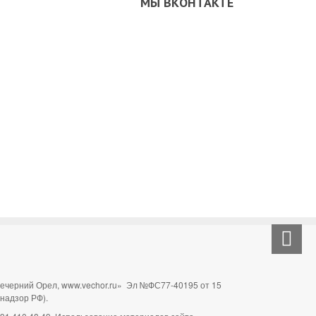
МЫ ВКОНТАКТЕ
Вечерний Орел, www.vechor.ru»
Эл №ФС77-40195 от 15
мнадзор РФ).