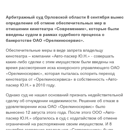
Арбитражный суд Орловской области 8 сентября вынес
определение об отмене обеспечительных мер в
отношении кинотеатра «Современник», которые были
введены судом в рамках судебного процесса о
банкротстве ОАО «Орелкиносервис».
Обеспечительные меры в виде запрета владельцу
кинотеатра – компании «Авто-паскер Ю.Н.» - совершать
какие-либо сделки с этим имуществом были введены на
время рассмотрения иска конкурсного управляющего ОАО
«Орелкиносервис», которая пыталась оспорить переход
кинотеатра от «Орелкиносервиса» в собственность «Авто-
паскер Ю.Н.» в 2010 году.
Однако суд не нашел оснований признать недействительной
сделку об отчуждении недвижимости. Решение об отказе в
удовлетворении иска ОАО «Орелкиносервис» было
вынесено 12 августа этого года. После этого ООО «Авто-
паскер Ю.Н.» обратилось в суд с ходатайством об отмене
ограничений на распоряжение своим имуществом. И 8
сентября заявление владельцев «Современника» было