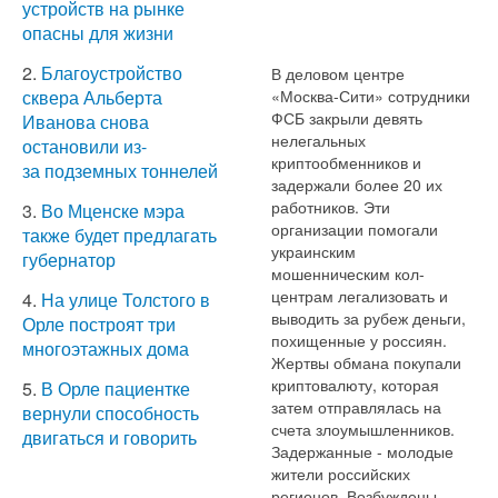
устройств на рынке
опасны для жизни
2.
Благоустройство
В деловом центре
«Москва-Сити» сотрудники
сквера Альберта
ФСБ закрыли девять
Иванова снова
нелегальных
остановили из-
криптообменников и
за подземных тоннелей
задержали более 20 их
работников. Эти
3.
Во Мценске мэра
организации помогали
также будет предлагать
украинским
губернатор
мошенническим кол-
центрам легализовать и
4.
На улице Толстого в
выводить за рубеж деньги,
Орле построят три
похищенные у россиян.
многоэтажных дома
Жертвы обмана покупали
криптовалюту, которая
5.
В Орле пациентке
затем отправлялась на
вернули способность
счета злоумышленников.
двигаться и говорить
Задержанные - молодые
жители российских
регионов. Возбуждены