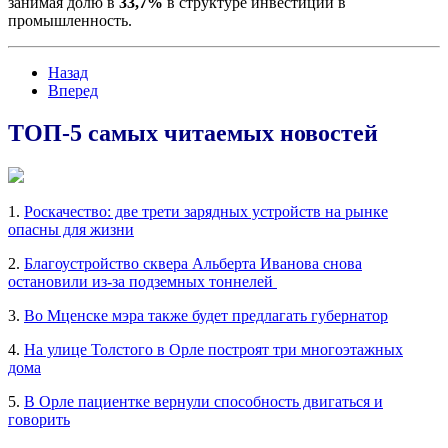
занимая долю в
33,7%
в структуре инвестиций в
промышленность.
Назад
Вперед
ТОП-5 самых читаемых новостей
1.
Роскачество: две трети зарядных устройств на рынке
опасны для жизни
2.
Благоустройство сквера Альберта Иванова снова
остановили из-за подземных тоннелей
3.
Во Мценске мэра также будет предлагать губернатор
4.
На улице Толстого в Орле построят три многоэтажных
дома
5.
В Орле пациентке вернули способность двигаться и
говорить