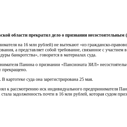
кой области прекратил дело о признании несостоятельным
нимателя на 16 млн рублей) не вытекают «из гражданско-право
ния, а представляет собой требование, связанное с участием в
уры банкротства», говорится в материалах суда.
инимателя Панина о признании «Пансионата ЗИЛ» несостоятель
у прекращено.
В картотеке суда она зарегистрирована 25 мая.
ринял к рассмотрению иск индивидуального предпринимателя П
 стала задолженность почти в 16 млн рублей, которая судом п