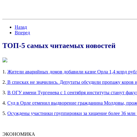
Назад
Вперед
ТОП-5 самых читаемых новостей
1.
Жители аварийных домов добавили казне Орла 1,4 млрд руб
2.
В списках не значились. Депутаты обсудили пропажу коров 
3.
В ОГУ имени Тургенева с 1 сентября институты станут факу
4.
Суд в Орле отменил выдворение гражданина Молдовы, прож
5.
Осуждены участники группировки за хищение более 36 млн
ЭКОНОМИКА