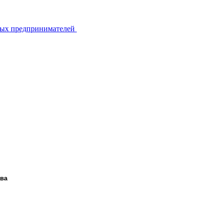
ьных предпринимателей
ава