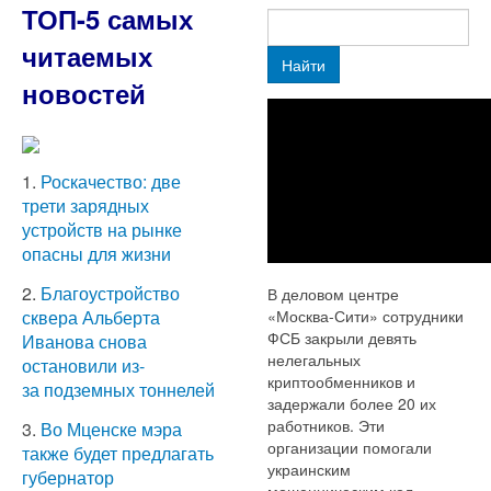
ТОП-5 самых
читаемых
Найти
новостей
1.
Роскачество: две
трети зарядных
устройств на рынке
опасны для жизни
2.
Благоустройство
В деловом центре
«Москва-Сити» сотрудники
сквера Альберта
ФСБ закрыли девять
Иванова снова
нелегальных
остановили из-
криптообменников и
за подземных тоннелей
задержали более 20 их
работников. Эти
3.
Во Мценске мэра
организации помогали
также будет предлагать
украинским
губернатор
мошенническим кол-