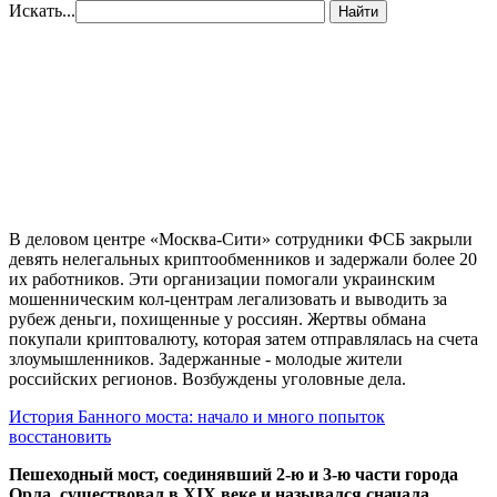
Искать...
Найти
В деловом центре «Москва-Сити» сотрудники ФСБ закрыли
девять нелегальных криптообменников и задержали более 20
их работников. Эти организации помогали украинским
мошенническим кол-центрам легализовать и выводить за
рубеж деньги, похищенные у россиян. Жертвы обмана
покупали криптовалюту, которая затем отправлялась на счета
злоумышленников. Задержанные - молодые жители
российских регионов. Возбуждены уголовные дела.
История Банного моста: начало и много попыток
восстановить
Пешеходный мост, соединявший 2-ю и 3-ю части города
Орла, существовал в XIX веке и назывался сначала