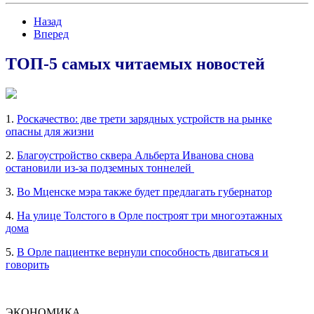
Назад
Вперед
ТОП-5 самых читаемых новостей
1.
Роскачество: две трети зарядных устройств на рынке
опасны для жизни
2.
Благоустройство сквера Альберта Иванова снова
остановили из-за подземных тоннелей
3.
Во Мценске мэра также будет предлагать губернатор
4.
На улице Толстого в Орле построят три многоэтажных
дома
5.
В Орле пациентке вернули способность двигаться и
говорить
ЭКОНОМИКА