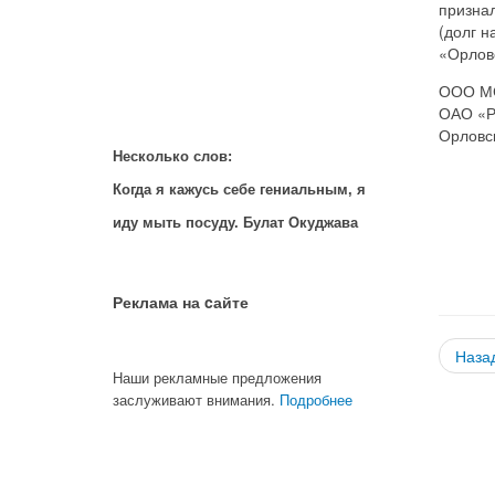
призна
(долг н
«Орловс
ООО МС
ОАО «Р
Орловск
Несколько слов:
Когда я кажусь себе гениальным, я
иду мыть посуду. Булат Окуджава
Реклама на cайте
Наза
Наши рекламные предложения
заслуживают внимания.
Подробнее