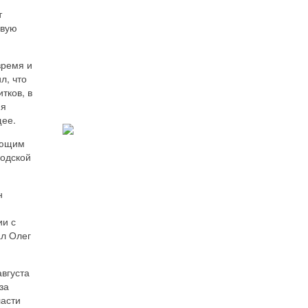
т
овую
время и
л, что
тков, в
ия
щее.
ующим
родской
н
ии с
ал Олег
вгуста
за
ласти