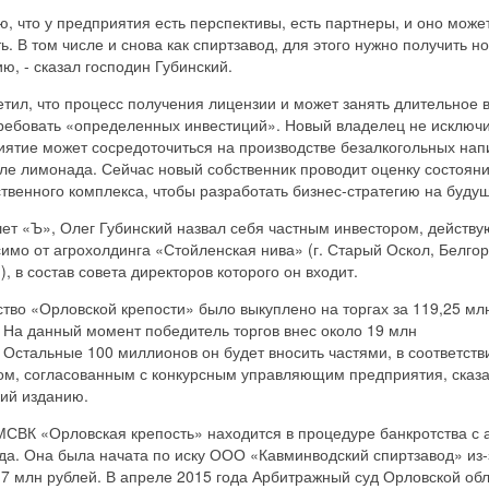
ю, что у предприятия есть перспективы, есть партнеры, и оно може
ь. В том числе и снова как спиртзавод, для этого нужно получить н
ю, - сказал господин Губинский.
тил, что процесс получения лицензии и может занять длительное 
ребовать «определенных инвестиций». Новый владелец не исключи
ятие может сосредоточиться на производстве безалкогольных напи
ле лимонада. Сейчас новый собственник проводит оценку состоян
венного комплекса, чтобы разработать бизнес-стратегию на буду
шет «Ъ», Олег Губинский назвал себя частным инвестором, действ
имо от агрохолдинга «Стойленская нива» (г. Старый Оскол, Белго
), в состав совета директоров которого он входит.
тво «Орловской крепости» было выкуплено на торгах за 119,25 мл
 На данный момент победитель торгов внес около 19 млн
 Остальные 100 миллионов он будет вносить частями, в соответств
ом, согласованным с конкурсным управляющим предприятия, сказ
кий изданию.
СВК «Орловская крепость» находится в процедуре банкротства с а
да. Она была начата по иску ООО «Кавминводский спиртзавод» из-
 7 млн рублей. В апреле 2015 года Арбитражный суд Орловской об