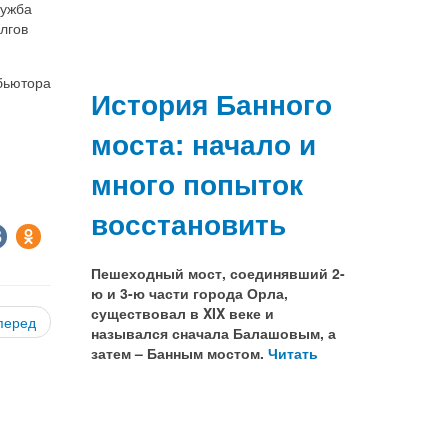
лужба
лгов
бьютора
История Банного
моста: начало и
много попыток
восстановить
Пешеходный мост, соединявший 2-
ю и 3-ю части города Орла,
существовал в XIX веке и
перед
назывался сначала Балашовым, а
затем – Банным мостом.
Читать