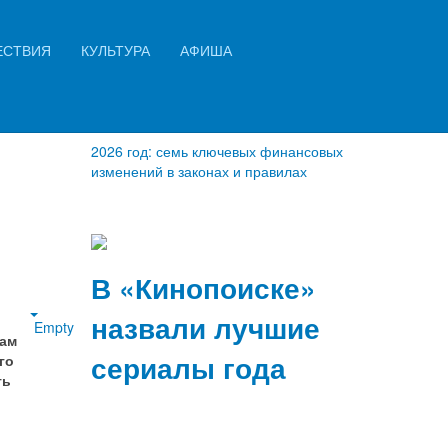
Искать...
ЕСТВИЯ
КУЛЬТУРА
АФИША
Найти
2026 год: семь ключевых финансовых
изменений в законах и правилах
В «Кинопоиске»
назвали лучшие
Empty
гам
сериалы года
го
ть