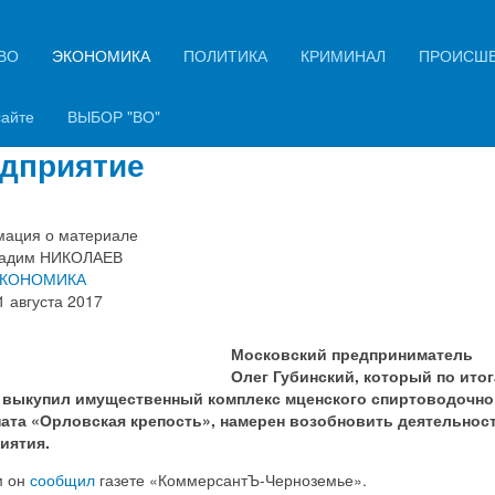
ВО
ЭКОНОМИКА
ПОЛИТИКА
КРИМИНАЛ
ПРОИСШ
ый владелец «Орловской
пости» планирует запустить
сайте
ВЫБОР "ВО"
дприятие
ация о материале
адим НИКОЛАЕВ
КОНОМИКА
1 августа 2017
Московский предприниматель
Олег Губинский, который по ито
 выкупил имущественный комплекс мценского спиртоводочно
ата «Орловская крепость», намерен возобновить деятельнос
иятия.
м он
сообщил
газете «КоммерсантЪ-Черноземье».