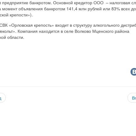
л предприятие банкротом. Основной кредитор ООО – налоговая с
а момент объявления банкротом 141,4 млн рублей или 83% всех до
кой крепости»).
ВК «Орловская крепость» входит в структуру алкогольного дистри
екольт». Компания находится в селе Волково Мценского района
ой области.
д
В