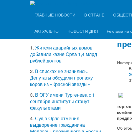
Вечерний Орёл
ТОП-5 самых
ГЛАВНЫЕ НОВОСТИ
В СТРАНЕ
ОБЩЕСТ
Нов
читаемых новостей
кре
АКТУАЛЬНО
НОВОСТИ ДНЯ
Реклама на 
пре
1.
Жители аварийных домов
добавили казне Орла 1,4 млрд
рублей долгов
Информ
В
2.
В списках не значились.
Э
Депутаты обсудили пропажу
3
коров из «Красной звезды»
3.
В ОГУ имени Тургенева с 1
сентября институты станут
торгов
факультетами
комбин
предпр
4.
Суд в Орле отменил
выдворение гражданина
Об это
Молдовы, прожившего в России