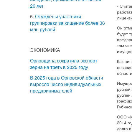
26 лет
- Счита
работат
5.
Осуждены участники
лицензи
группировки за хищение более 36
Он отме
млн рублей
будет т
предпри
том чис
ЭКОНОМИКА
имущест
Орловщина сократила экспорт
Как пи
зерна на треть в 2025 году
независ
области
В 2025 года в Орловской области
Имущес
выросло число индивидуальных
рублей.
предпринимателей
рублей.
график
Губинс
ООО «М
2014 го
долга в