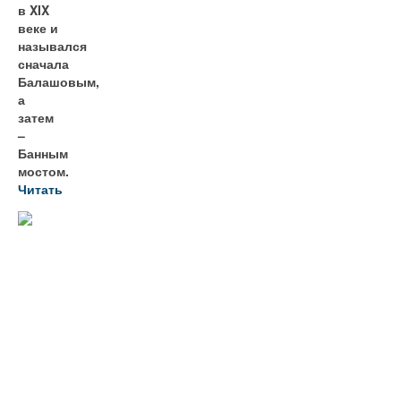
в XIX
веке и
назывался
сначала
Балашовым,
а
затем
–
Банным
мостом.
Читать