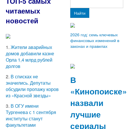
ТОП-5 самых
читаемых
Найти
новостей
2026 год: семь ключевых
финансовых изменений в
законах и правилах
1.
Жители аварийных
домов добавили казне
Орла 1,4 млрд рублей
долгов
2.
В списках не
В
значились. Депутаты
«Кинопоиске»
обсудили пропажу коров
из «Красной звезды»
назвали
3.
В ОГУ имени
лучшие
Тургенева с 1 сентября
институты станут
сериалы
факультетами