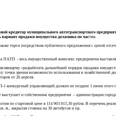
вной кредитор муниципального автотранспортного предприят
ь вариант продажи имущества должника по час
тям.
 также торги посредством публичного предложения с ценой отсе
ва ПАТП - весь имущественный комплекс предприятия выставля
вляющему «разработать дальнейший порядок продажи имущества
 (с точки зрения возможности использования в хозяйственной де
торов от 26 апреля.
-1 конкурсный управляющий должен не позднее 1 июня этого г
же выступает и собственник предприятия – администрация город
отом по стартовой цене в 114 903 015,30 рубля. В перечень ре
. м., закрытая стоянка на 30 автобусов и пр.