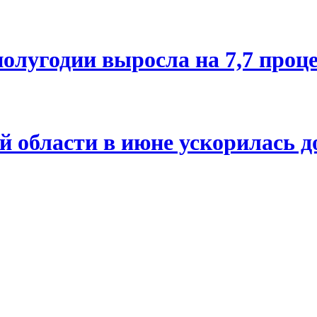
олугодии выросла на 7,7 проц
й области в июне ускорилась д