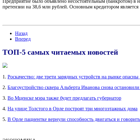
Предприятие было объявлено несостоятельным (банкротом) в н
претензии на 38,6 млн рублей. Основным кредитором является н
Назад
Вперед
ТОП-5 самых читаемых новостей
1.
Роскачество: две трети зарядных устройств на рынке опасны
2.
Благоустройство сквера Альберта Иванова снова остановили
3.
Во Мценске мэра также будет предлагать губернатор
4.
На улице Толстого в Орле построят три многоэтажных дома
5.
В Орле пациентке вернули способность двигаться и говорит