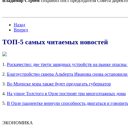
Владимир Строев
сохранил пост председателя Совета директо
Назад
Вперед
ТОП-5 самых читаемых новостей
1.
Роскачество: две трети зарядных устройств на рынке опасны
2.
Благоустройство сквера Альберта Иванова снова остановили
3.
Во Мценске мэра также будет предлагать губернатор
4.
На улице Толстого в Орле построят три многоэтажных дома
5.
В Орле пациентке вернули способность двигаться и говорит
ЭКОНОМИКА