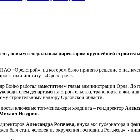
рел», новым генеральным директором крупнейшей строитель
 ПАО «Орелстрой», на котором было принято решение о назначен
проектный институт «Орелстроя».
ндр Бойко работал заместителем главы администрации Орла. До п
ководителем департамента строительства, транспорта и жилищн
ому строительному надзору Орловской области.
и посты ключевые топ-менеджеры холдинга – гендиректор
Алекс
Михаил Ноздрин.
 директоров
Александра Рогачева,
внука экс-губернатора и фа
жен был стать человек из окружения господина Рогачева», - пиш