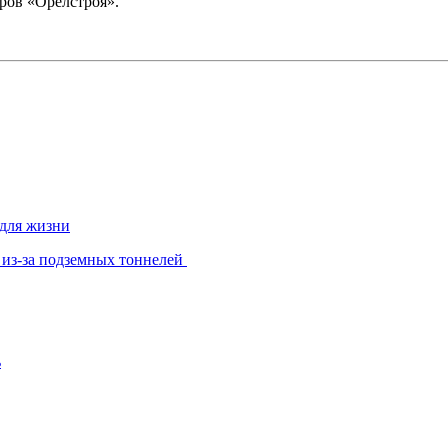
ров «Орелстроя».
 для жизни
 из-за подземных тоннелей
ь