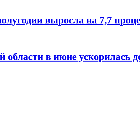
олугодии выросла на 7,7 проц
й области в июне ускорилась д