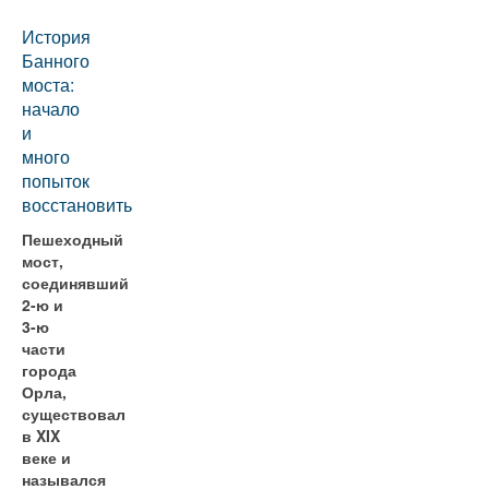
История
Банного
моста:
начало
и
много
попыток
восстановить
Пешеходный
мост,
соединявший
2-ю и
3-ю
части
города
Орла,
существовал
в XIX
веке и
назывался