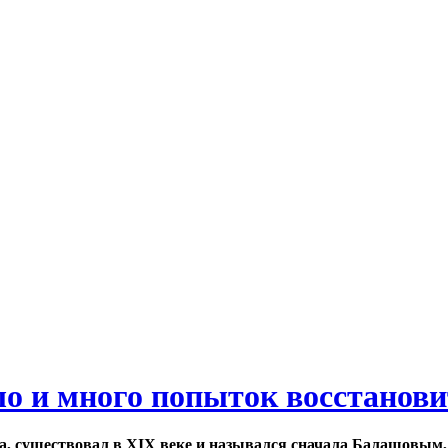
ло и много попыток восстанов
а, существовал в XIX веке и назывался сначала Балашовым,