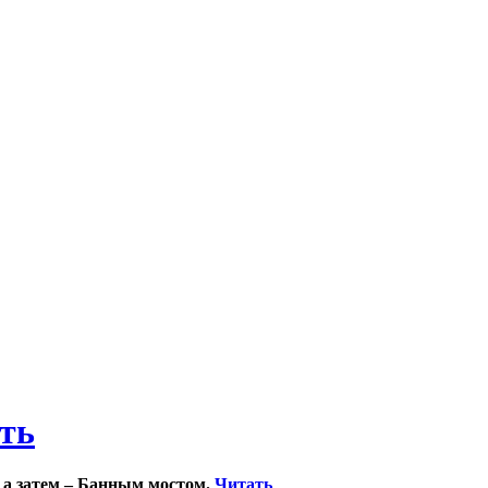
ить
 а затем – Банным мостом.
Читать