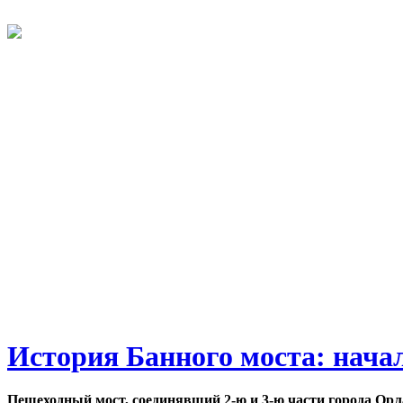
История Банного моста: нача
Пешеходный мост, соединявший 2-ю и 3-ю части города Орл