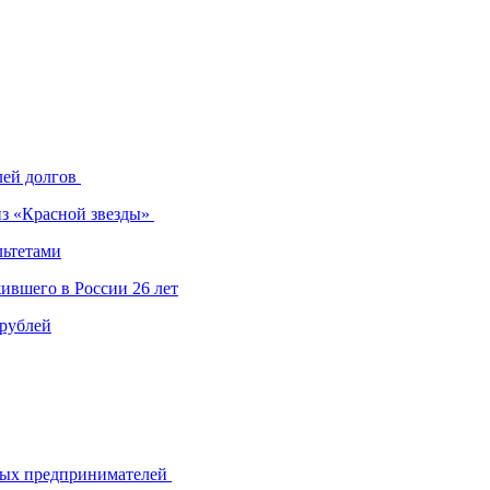
лей долгов
из «Красной звезды»
льтетами
ившего в России 26 лет
 рублей
ьных предпринимателей