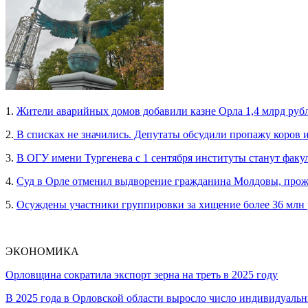
1.
Жители аварийных домов добавили казне Орла 1,4 млрд руб
2.
В списках не значились. Депутаты обсудили пропажу коров 
3.
В ОГУ имени Тургенева с 1 сентября институты станут факу
4.
Суд в Орле отменил выдворение гражданина Молдовы, прож
5.
Осуждены участники группировки за хищение более 36 млн
ЭКОНОМИКА
Орловщина сократила экспорт зерна на треть в 2025 году
В 2025 года в Орловской области выросло число индивидуал