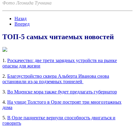
Фото Леонида Тучнина
Назад
Вперед
ТОП-5 самых читаемых новостей
1.
Роскачество: две трети зарядных устройств на рынке
опасны для жизни
2.
Благоустройство сквера Альберта Иванова снова
остановили из-за подземных тоннелей
3.
Во Мценске мэра также будет предлагать губернатор
4.
На улице Толстого в Орле построят три многоэтажных
дома
5.
В Орле пациентке вернули способность двигаться и
говорить