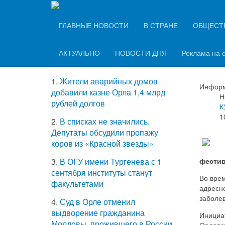
Вечерний Орёл
ТОП-5 самых
ГЛАВНЫЕ НОВОСТИ
В СТРАНЕ
ОБЩЕСТ
В О
читаемых новостей
кон
АКТУАЛЬНО
НОВОСТИ ДНЯ
Реклама на 
1.
Жители аварийных домов
Информ
добавили казне Орла 1,4 млрд
Н
рублей долгов
К
1
2.
В списках не значились.
Депутаты обсудили пропажу
коров из «Красной звезды»
фестив
3.
В ОГУ имени Тургенева с 1
сентября институты станут
Во вре
факультетами
адресн
заболе
4.
Суд в Орле отменил
выдворение гражданина
Инициат
Молдовы, прожившего в России
Орловс