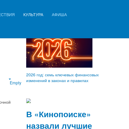
Искать...
ЕСТВИЯ
КУЛЬТУРА
АФИША
й
Найти
2026 год: семь ключевых финансовых
изменений в законах и правилах
Empty
очной
В «Кинопоиске»
назвали лучшие