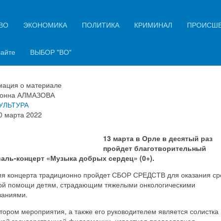
ВО
ЭКОНОМИКА
ПОЛИТИКА
КРИМИНАЛ
ПРОИСШ
рле пройдет благотворительны
церт «Музыка добрых сердец»
сайте
ВЫБОР "ВО"
ация о материале
онна АЛМАЗОВА
УЛЬТУРА
0 марта 2022
13 марта в Орле в десятый раз
пройдет благотворительный
аль-концерт «Музыка добрых сердец» (0+).
мя концерта традиционно пройдет СБОР СРЕДСТВ для оказания ср
ой помощи детям, страдающим тяжелыми онкологическими
ваниями.
ором мероприятия, а также его руководителем является солистка
кой государственной филармонии, известная православная