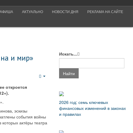
АФИША
АКТУАЛЬНО
НОВОСТИ ДНЯ
РЕКЛАМА НА САЙТЕ
Искать...
йна и мир»
Найти
Empty
ее откроется
2+).
».
2026 год: семь ключевых
финансовых изменений в законах
ринова, эскизы
и правилах
ечатлены события войны
 которых актёры театра