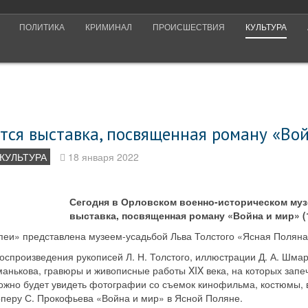
ПОЛИТИКА
КРИМИНАЛ
ПРОИСШЕСТВИЯ
КУЛЬТУРА
тся выставка, посвященная роману «Во
КУЛЬТУРА
18 января 2022
Сегодня в Орловском военно-историческом муз
выставка, посвященная роману «Война и мир» (1
пеи» представлена музеем-усадьбой Льва Толстого «Ясная Поляна
воспроизведения рукописей Л. Н. Толстого, иллюстрации Д. А. Шма
манькова, гравюры и живописные работы XIX века, на которых зап
ожно будет увидеть фотографии со съемок кинофильма, костюмы, в
перу С. Прокофьева «Война и мир» в Ясной Поляне.