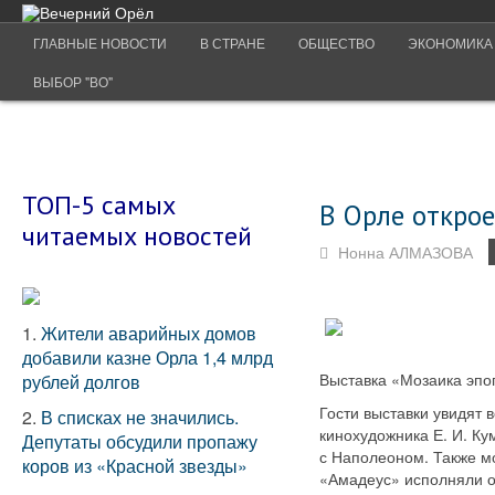
ГЛАВНЫЕ НОВОСТИ
В СТРАНЕ
ОБЩЕСТВО
ЭКОНОМИКА
ВЫБОР "ВО"
ТОП-5 самых
В Орле открое
читаемых новостей
Нонна АЛМАЗОВА
1.
Жители аварийных домов
добавили казне Орла 1,4 млрд
Выставка «Мозаика эпо
рублей долгов
Гости выставки увидят 
2.
В списках не значились.
кинохудожника Е. И. Ку
Депутаты обсудили пропажу
с Наполеоном. Также м
коров из «Красной звезды»
«Амадеус» исполняли о