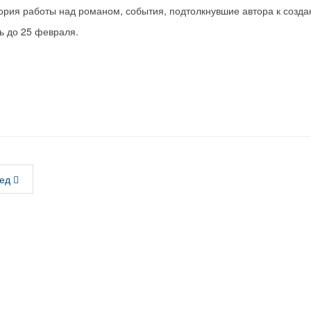
тория работы над романом, события, подтолкнувшие автора к созд
ь до 25 февраля.
ед