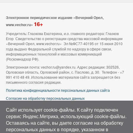
Электронное периодическое издание «Вечерний Орел,
16+
www.vechor.ru»
Учредитель: Глазкова Екатерина, и.о. главного редактора: Глазков
Егор Свидетельство о регистрации средства массовой информации
«Вечерний Орел, www.vechor.ru»
Эл №ФС77-40195 от 15 июня 2010
года выдано Федеральной службой по надзору в сфере связи,
информационных технологий и массовых коммуникаций
(Роскомнадзор РФ).
Электронная почта: vechor.ru@yandex.ru. Адрес редакции: 302526,
Орловская область, Орловский район, с. Паслово, д. 30. Телефон - +7
991 410 48 49. Использование материалов сайта запрещается без
письменного согласия редакции.
Политика конфиденциальности персональных данных сайта
Согласие на обработку персональных данных
В оформлении сайта используется фото группы ВК «Беспилотники |
Сайт использует cookie-файлы. К cайту подключен
Аэросъемка в Орле»
сервис Яндекс.Метрика, использующий cookie-файлы.
Оставаясь на сайте, вы даете согласие на обработку
персональных данных в порядке, указанном в