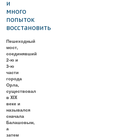
и
много
попыток
восстановить
Пешеходный
мост,
соединявший
2-ю и
3-ю
части
города
Орла,
существовал
в XIX
веке и
назывался
сначала
Балашовым,
а
затем