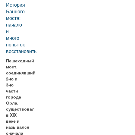
История
Банного
моста:
начало
и
много
попыток
восстановить
Пешеходный
мост,
соединявший
2-ю и
3-ю
части
города
Орла,
существовал
в XIX
веке и
назывался
сначала