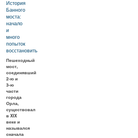
История
Банного
моста:
начало
и
много
попыток
восстановить
Пешеходный
мост,
соединявший
2-ю и
3-ю
части
города
Орла,
существовал
в XIX
веке и
назывался
сначала