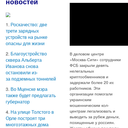
новостей
1.
Роскачество: две
трети зарядных
устройств на рынке
опасны для жизни
2.
Благоустройство
В деловом центре
«Москва-Сити» сотрудники
сквера Альберта
ФСБ закрыли девять
Иванова снова
нелегальных
остановили из-
криптообменников и
за подземных тоннелей
задержали более 20 их
работников. Эти
3.
Во Мценске мэра
организации помогали
также будет предлагать
украинским
губернатор
мошенническим кол-
центрам легализовать и
4.
На улице Толстого в
выводить за рубеж деньги,
Орле построят три
похищенные у россиян.
многоэтажных дома
Жертвы обмана покупали