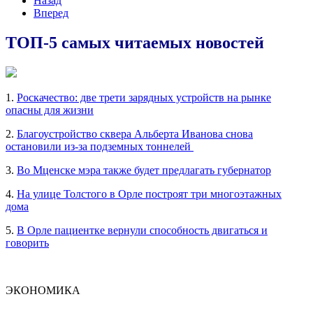
Назад
Вперед
ТОП-5 самых читаемых новостей
1.
Роскачество: две трети зарядных устройств на рынке
опасны для жизни
2.
Благоустройство сквера Альберта Иванова снова
остановили из-за подземных тоннелей
3.
Во Мценске мэра также будет предлагать губернатор
4.
На улице Толстого в Орле построят три многоэтажных
дома
5.
В Орле пациентке вернули способность двигаться и
говорить
ЭКОНОМИКА