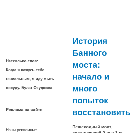
История
Банного
моста:
Несколько слов:
Когда я кажусь себе
начало и
гениальным, я иду мыть
много
посуду. Булат Окуджава
попыток
восстановить
Реклама на cайте
Пешеходный мост,
Наши рекламные
соединявший 2-ю и 3-ю