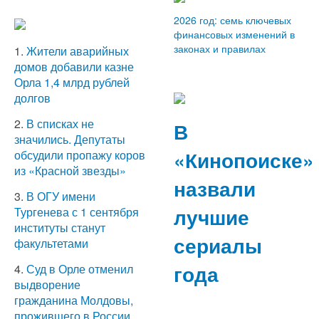
2026 год: семь ключевых
финансовых изменений в
законах и правилах
1.
Жители аварийных
домов добавили казне
Орла 1,4 млрд рублей
долгов
2.
В списках не
В
значились. Депутаты
«Кинопоиске»
обсудили пропажу коров
из «Красной звезды»
назвали
3.
В ОГУ имени
лучшие
Тургенева с 1 сентября
институты станут
сериалы
факультетами
года
4.
Суд в Орле отменил
выдворение
гражданина Молдовы,
прожившего в России