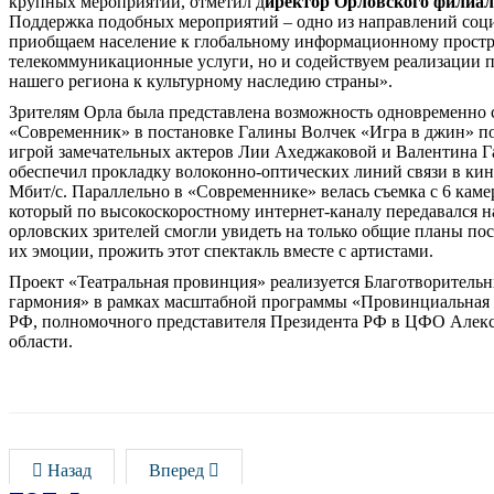
крупных мероприятий, отметил д
иректор Орловского филиа
Поддержка подобных мероприятий – одно из направлений соци
приобщаем население к глобальному информационному простра
телекоммуникационные услуги, но и содействуем реализации 
нашего региона к культурному наследию страны».
Зрителям Орла была представлена возможность одновременно с
«Современник» в постановке Галины Волчек «Игра в джин» по
игрой замечательных актеров Лии Ахеджаковой и Валентина Г
обеспечил прокладку волоконно-оптических линий связи в ки
Мбит/с. Параллельно в «Современнике» велась съемка с 6 каме
который по высокоскоростному интернет-каналу передавался на
орловских зрителей смогли увидеть на только общие планы пос
их эмоции, прожить этот спектакль вместе с артистами.
Проект «Театральная провинция» реализуется Благотворител
гармония» в рамках масштабной программы «Провинциальная 
РФ, полномочного представителя Президента РФ в ЦФО Алекс
области.
Назад
Вперед