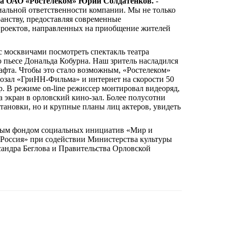
ла ОАО «Ростелеком» Юрий Солдатенков.
-
альной ответственности компании. Мы не только
нству, предоставляя современные
проектов, направленных на приобщение жителей
 москвичами посмотреть спектакль театра
 пьесе Дональда Кобурна. Наш зритель насладился
афта. Чтобы это стало возможным, «Ростелеком»
нозал «ГриНН-Фильма» и интернет на скорости 50
р. В режиме on-line режиссер монтировал видеоряд,
 экран в орловский кино-зал. Более полусотни
тановки, но и крупные планы лиц актеров, увидеть
ьным фондом социальных инициатив «Мир и
Россия» при содействии Министерства культуры
андра Беглова и Правительства Орловской