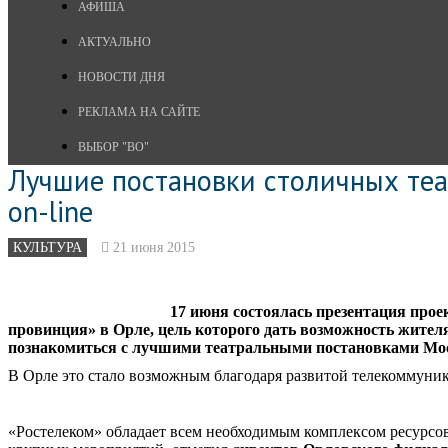
АФИША
АКТУАЛЬНО
НОВОСТИ ДНЯ
РЕКЛАМА НА САЙТЕ
ВЫБОР "ВО"
Лучшие постановки столичных те
on-line
КУЛЬТУРА
21 июня 2015
17 июня состоялась презентация прое
провинция» в Орле, цель которого дать возможность жите
познакомиться с лучшими театральными постановками Моск
В Орле это стало возможным благодаря развитой телекоммуни
«Ростелеком» обладает всем необходимым комплексом ресурсов