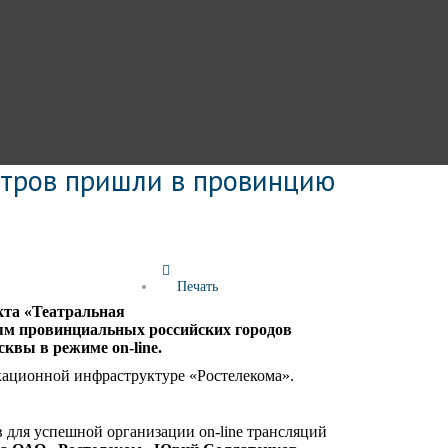
атров пришли в провинцию
Empty
Печать
кта «Театральная
лям провинциальных российских городов
вы в режиме on-line.
кационной инфраструктуре «Ростелекома».
 для успешной организации on-line трансляций