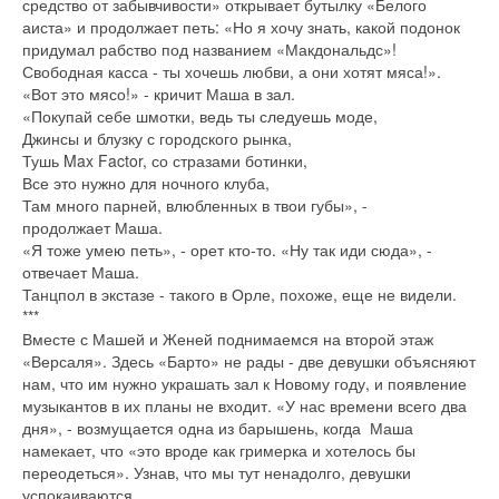
средство от забывчивости» открывает бутылку «Белого
аиста» и продолжает петь: «Но я хочу знать, какой подонок
придумал рабство под названием «Макдональдс»!
Свободная касса - ты хочешь любви, а они хотят мяса!».
«Вот это мясо!» - кричит Маша в зал.
«Покупай себе шмотки, ведь ты следуешь моде,
Джинсы и блузку с городского рынка,
Тушь Max Factor, со стразами ботинки,
Все это нужно для ночного клуба,
Там много парней, влюбленных в твои губы», -
продолжает Маша.
«Я тоже умею петь», - орет кто-то. «Ну так иди сюда», -
отвечает Маша.
Танцпол в экстазе - такого в Орле, похоже, еще не видели.
***
Вместе с Машей и Женей поднимаемся на второй этаж
«Версаля». Здесь «Барто» не рады - две девушки объясняют
нам, что им нужно украшать зал к Новому году, и появление
музыкантов в их планы не входит. «У нас времени всего два
дня», - возмущается одна из барышень, когда Маша
намекает, что «это вроде как гримерка и хотелось бы
переодеться». Узнав, что мы тут ненадолго, девушки
успокаиваются.