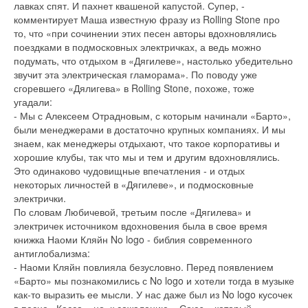
лавках спят. И пахнет квашеной капустой. Супер, -
комментирует Маша известную фразу из Rolling Stone про
то, что «при сочинении этих песен авторы вдохновлялись
поездками в подмосковных электричках, а ведь можно
подумать, что отдыхом в «Дягилеве», настолько убедительно
звучит эта электрическая гламорама». По поводу уже
сгоревшего «Дялигева» в Rolling Stone, похоже, тоже
угадали:
- Мы с Алексеем Отрадновым, с которым начинали «Барто»,
были менеджерами в достаточно крупных компаниях. И мы
знаем, как менеджеры отдыхают, что такое корпоративы и
хорошие клубы, так что мы и тем и другим вдохновлялись.
Это одинаково чудовищные впечатления - и отдых
некоторых личностей в «Дягилеве», и подмосковные
электрички.
По словам Любичевой, третьим после «Дягилева» и
электричек источником вдохновения была в свое время
книжка Наоми Кляйн No logo - библия современного
антиглобализма:
- Наоми Кляйн повлияла безусловно. Перед появлением
«Барто» мы познакомились с No logo и хотели тогда в музыке
как-то выразить ее мысли. У нас даже был из No logo кусочек
в песне «Касса», но, к сожалению, «Союз», который