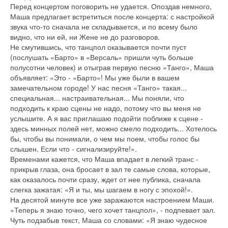
Перед концертом поговорить не удается. Опоздав немного,
Маша предлагает встретиться после концерта: с настройкой
звука что-то сначала не складывается, и по всему было
видно, что ни ей, ни Жене не до разговоров.
Не смутившись, что танцпол оказывается почти пуст
(послушать «Барто» в «Версаль» пришли чуть больше
полусотни человек) и отыграв первую песню «Танго», Маша
объявляет: «Это - «Барто»! Мы уже были в вашем
замечательном городе! У нас песня «Танго» такая...
специальная... настраивательная... Мы поняли, что
подходить к краю сцены не надо, потому что вы меня не
услышите. А я вас приглашаю подойти поближе к сцене -
здесь минных полей нет, можно смело подходить... Хотелось
бы, чтобы вы понимали, о чем мы поем, чтобы голос бы
слышен. Если что - сигнализируйте!».
Временами кажется, что Маша впадает в легкий транс -
прикрыв глаза, она бросает в зал те самые слова, которые,
как оказалось почти сразу, ждет от нее публика, сначала
слегка зажатая: «Я и ты, мы шагаем в ногу с эпохой!».
На десятой минуте все уже заражаются настроением Маши.
«Теперь я знаю точно, чего хочет танцпол», - подпевает зал.
Чуть подзабыв текст, Маша со словами: «Я знаю чудесное