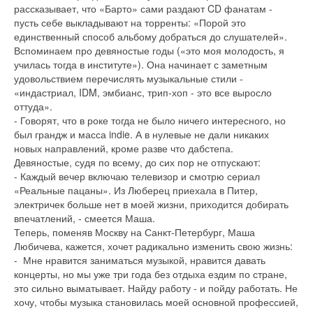
рассказывает, что «Барто» сами раздают CD фанатам -
пусть себе выкладывают на торренты: «Порой это
единственный способ альбому добраться до слушателей».
Вспоминаем про девяностые годы («это моя молодость, я
училась тогда в институте»). Она начинает с заметным
удовольствием перечислять музыкальные стили -
«индастриал, IDM, эмбианс, трип-хоп - это все выросло
оттуда».
- Говорят, что в роке тогда не было ничего интересного, но
был грандж и масса indie. А в нулевые не дали никаких
новых направлений, кроме разве что дабстепа.
Девяностые, судя по всему, до сих пор не отпускают:
- Каждый вечер включаю телевизор и смотрю сериал
«Реальные пацаны». Из Люберец приехала в Питер,
электричек больше нет в моей жизни, приходится добирать
впечатлений, - смеется Маша.
Теперь, поменяв Москву на Санкт-Петербург, Маша
Любичева, кажется, хочет радикально изменить свою жизнь:
- Мне нравится заниматься музыкой, нравится давать
концерты, но мы уже три года без отдыха ездим по стране,
это сильно выматывает. Найду работу - и пойду работать. Не
хочу, чтобы музыка становилась моей основной профессией,