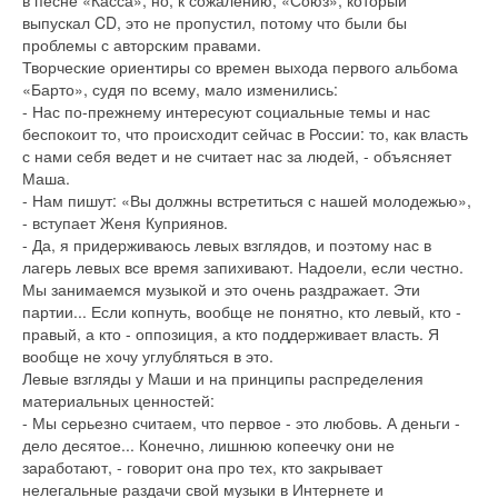
выпускал CD, это не пропустил, потому что были бы
проблемы с авторским правами.
Творческие ориентиры со времен выхода первого альбома
«Барто», судя по всему, мало изменились:
- Нас по-прежнему интересуют социальные темы и нас
беспокоит то, что происходит сейчас в России: то, как власть
с нами себя ведет и не считает нас за людей, - объясняет
Маша.
- Нам пишут: «Вы должны встретиться с нашей молодежью»,
- вступает Женя Куприянов.
- Да, я придерживаюсь левых взглядов, и поэтому нас в
лагерь левых все время запихивают. Надоели, если честно.
Мы занимаемся музыкой и это очень раздражает. Эти
партии... Если копнуть, вообще не понятно, кто левый, кто -
правый, а кто - оппозиция, а кто поддерживает власть. Я
вообще не хочу углубляться в это.
Левые взгляды у Маши и на принципы распределения
материальных ценностей:
- Мы серьезно считаем, что первое - это любовь. А деньги -
дело десятое... Конечно, лишнюю копеечку они не
заработают, - говорит она про тех, кто закрывает
нелегальные раздачи свой музыки в Интернете и