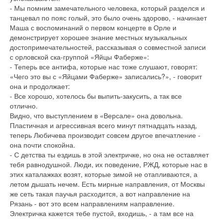
- Мы помним замечательного человека, который разделся и
танцевал по пояс голый, это было очень здорово, - начинает
Маша с воспоминаний о первом концерте в Орле и
демонстрирует хорошее знание местных музыкальных
достопримечательностей, рассказывая о совместной записи
с орловской ска-группой «Яйцы Фаберже»:
- Теперь все антифа, которые нас тоже слушают, говорят:
«Чего это вы с «Яйцами Фаберже» записались?», - говорит
она и продолжает:
- Все хорошо, хотелось бы выпить-закусить, а так все
отлично.
Видно, что выступлением в «Версале» она довольна.
Пластичная и агрессивная всего минут пятнадцать назад,
теперь Любичева производит совсем другое впечатление -
она почти спокойна.
- С детства ты ездишь в этой электричке, но она не оставляет
тебя равнодушной. Люди, их поведение, РЖД, которые нас в
этих каталажках возят, которые зимой не отапливаются, а
летом дышать нечем. Есть мирные направления, от Москвы
же сеть такая паучья расходится, а вот направление на
Рязань - вот это всем направлениям направление.
Электричка кажется тебе пустой, входишь, - а там все на