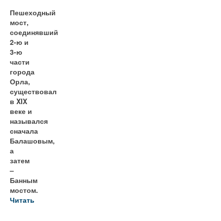
Пешеходный
мост,
соединявший
2-ю и
3-ю
части
города
Орла,
существовал
в XIX
веке и
назывался
сначала
Балашовым,
а
затем
–
Банным
мостом.
Читать