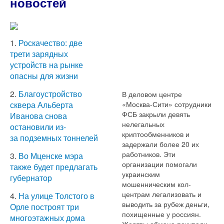
новостей
1.
Роскачество: две
трети зарядных
устройств на рынке
опасны для жизни
2.
Благоустройство
В деловом центре
«Москва-Сити» сотрудники
сквера Альберта
ФСБ закрыли девять
Иванова снова
нелегальных
остановили из-
криптообменников и
за подземных тоннелей
задержали более 20 их
работников. Эти
3.
Во Мценске мэра
организации помогали
также будет предлагать
украинским
губернатор
мошенническим кол-
центрам легализовать и
4.
На улице Толстого в
выводить за рубеж деньги,
Орле построят три
похищенные у россиян.
многоэтажных дома
Жертвы обмана покупали