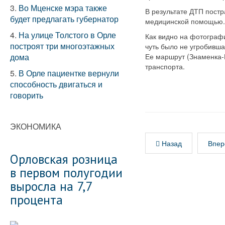
3.
Во Мценске мэра также
В результате ДТП постр
будет предлагать губернатор
медицинской помощью.
4.
На улице Толстого в Орле
Как видно на фотографи
построят три многоэтажных
чуть было не угробивша
дома
Ее маршрут (Знаменка-
транспорта.
5.
В Орле пациентке вернули
способность двигаться и
говорить
ЭКОНОМИКА
Назад
Впер
Орловская розница
в первом полугодии
выросла на 7,7
процента