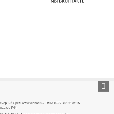
МЫ ВКОНТАКТЕ
Вечерний Орел, www.vechor.ru»
Эл №ФС77-40195 от 15
мнадзор РФ).