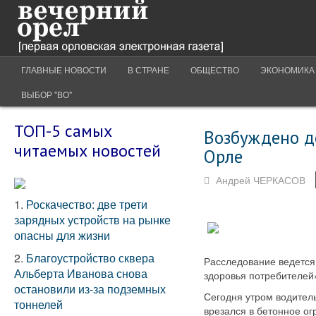
ГЛАВНЫЕ НОВОСТИ
В СТРАНЕ
ОБЩЕСТВО
ЭКОНОМИКА
ВЫБОР "ВО"
ТОП-5 самых
Возбуждено д
читаемых новостей
Орле
Андрей ЧЕРКАСОВ
1.
Роскачество: две трети
зарядных устройств на рынке
опасны для жизни
2.
Благоустройство сквера
Расследование ведется 
Альберта Иванова снова
здоровья потребителей
остановили из-за подземных
Сегодня утром водител
тоннелей
врезался в бетонное о