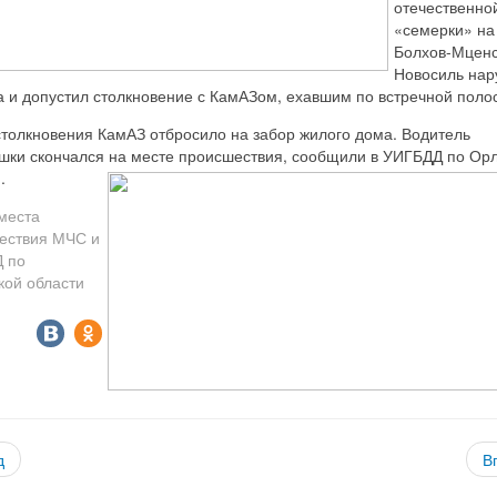
отечественно
«семерки» на
Болхов-Мценс
Новосиль на
 и допустил столкновение с КамАЗом, ехавшим по встречной поло
столкновения КамАЗ отбросило на забор жилого дома. Водитель
ушки скончался на месте происшествия, сообщили в УИГБДД по Ор
.
места
ествия МЧС и
 по
кой области
д
В