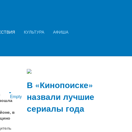
Искать...
ий
Найти
ЕСТВИЯ
КУЛЬТУРА
АФИША
2026 год: семь ключевых финансовых
изменений в законах и правилах
В «Кинопоиске»
назвали лучшие
я
Empty
зошла
сериалы года
йоне, в
ыцино
дитель