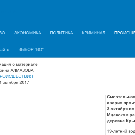
ний Орёл
Мценском районе погиб 19-летн
итель легковушки после
ВО
ЭКОНОМИКА
ПОЛИТИКА
КРИМИНАЛ
ПРОИСШ
лкновения с КамАЗом
сайте
ВЫБОР "ВО"
ация о материале
онна АЛМАЗОВА
РОИСШЕСТВИЯ
4 октября 2017
Смертельна
авария прои
3 октября во
Мценском ра
деревне Кр
19-летний во