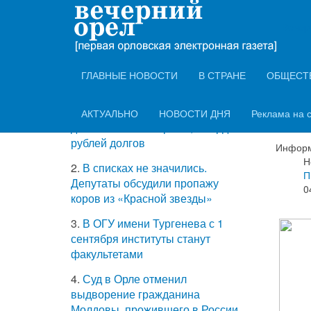
ТОП-5 самых
Вечер
Во 
читаемых новостей
вод
ГЛАВНЫЕ НОВОСТИ
В СТРАНЕ
ОБЩЕСТ
сто
1.
Жители аварийных домов
АКТУАЛЬНО
НОВОСТИ ДНЯ
Реклама на 
добавили казне Орла 1,4 млрд
рублей долгов
Информ
Н
2.
В списках не значились.
П
Депутаты обсудили пропажу
0
коров из «Красной звезды»
3.
В ОГУ имени Тургенева с 1
сентября институты станут
факультетами
4.
Суд в Орле отменил
выдворение гражданина
Молдовы, прожившего в России