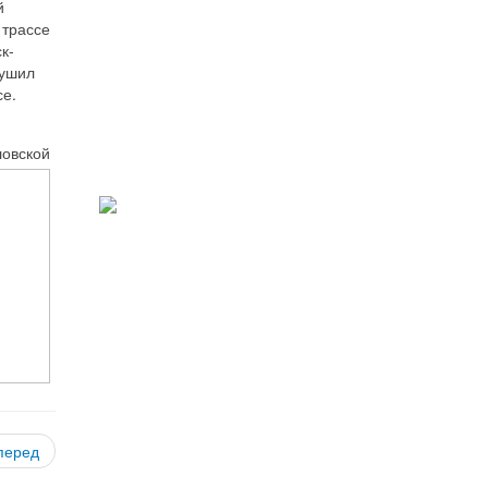
й
 трассе
к-
рушил
се.
ловской
перед