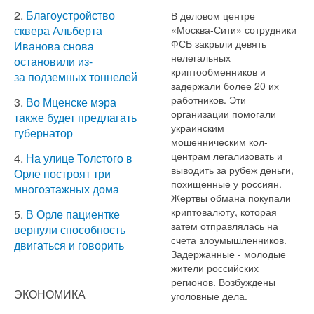
2.
Благоустройство
В деловом центре
«Москва-Сити» сотрудники
сквера Альберта
ФСБ закрыли девять
Иванова снова
нелегальных
остановили из-
криптообменников и
за подземных тоннелей
задержали более 20 их
работников. Эти
3.
Во Мценске мэра
организации помогали
также будет предлагать
украинским
губернатор
мошенническим кол-
центрам легализовать и
4.
На улице Толстого в
выводить за рубеж деньги,
Орле построят три
похищенные у россиян.
многоэтажных дома
Жертвы обмана покупали
криптовалюту, которая
5.
В Орле пациентке
затем отправлялась на
вернули способность
счета злоумышленников.
двигаться и говорить
Задержанные - молодые
жители российских
регионов. Возбуждены
ЭКОНОМИКА
уголовные дела.